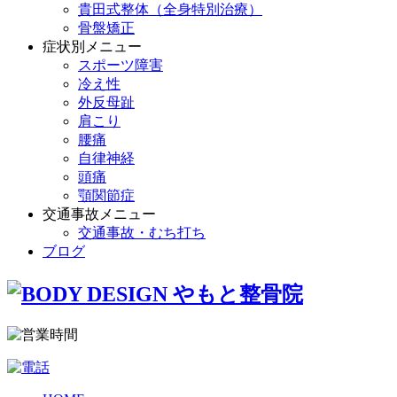
貴田式整体（全身特別治療）
骨盤矯正
症状別メニュー
スポーツ障害
冷え性
外反母趾
肩こり
腰痛
自律神経
頭痛
顎関節症
交通事故メニュー
交通事故・むち打ち
ブログ