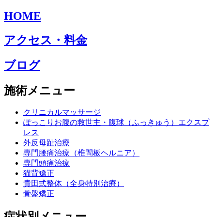
HOME
アクセス・料金
ブログ
施術メニュー
クリニカルマッサージ
ぽっこりお腹の救世主・腹球（ふっきゅう）エクスプ
レス
外反母趾治療
専門腰痛治療（椎間板ヘルニア）
専門頭痛治療
猫背矯正
貴田式整体（全身特別治療）
骨盤矯正
症状別メニュー