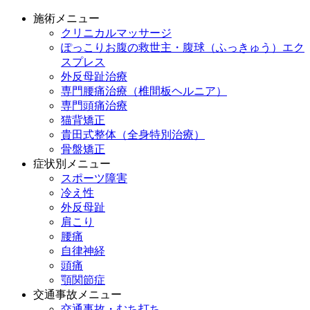
施術メニュー
クリニカルマッサージ
ぽっこりお腹の救世主・腹球（ふっきゅう）エク
スプレス
外反母趾治療
専門腰痛治療（椎間板ヘルニア）
専門頭痛治療
猫背矯正
貴田式整体（全身特別治療）
骨盤矯正
症状別メニュー
スポーツ障害
冷え性
外反母趾
肩こり
腰痛
自律神経
頭痛
顎関節症
交通事故メニュー
交通事故・むち打ち