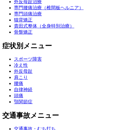
外反母趾治療
専門腰痛治療（椎間板ヘルニア）
専門頭痛治療
猫背矯正
貴田式整体（全身特別治療）
骨盤矯正
症状別メニュー
スポーツ障害
冷え性
外反母趾
肩こり
腰痛
自律神経
頭痛
顎関節症
交通事故メニュー
交通事故・むち打ち